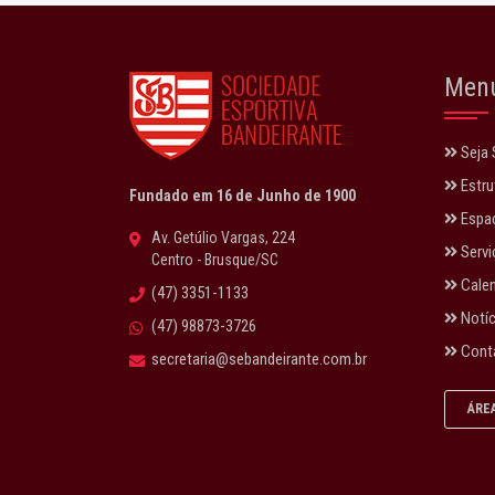
Men
Seja 
Estru
Fundado em 16 de Junho de 1900
Espaç
Av. Getúlio Vargas, 224
Servi
Centro - Brusque/SC
Calen
(47) 3351-1133
Notíc
(47) 98873-3726
Cont
secretaria@sebandeirante.com.br
ÁRE