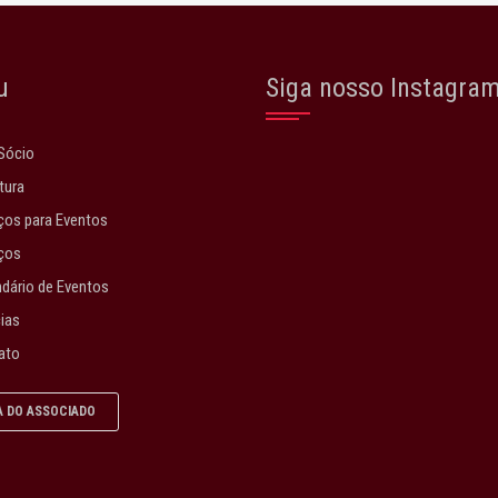
u
Siga nosso Instagra
Sócio
tura
os para Eventos
ços
dário de Eventos
ias
ato
A DO ASSOCIADO