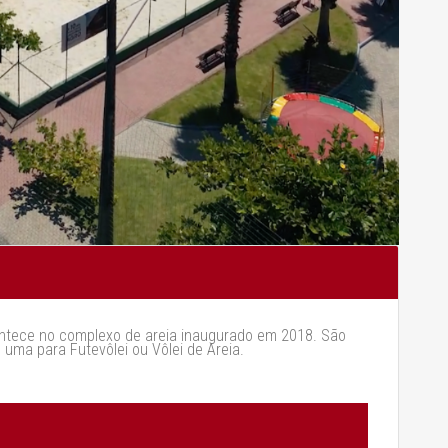
ontece no complexo de areia inaugurado em 2018. São
uma para Futevôlei ou Vôlei de Areia.