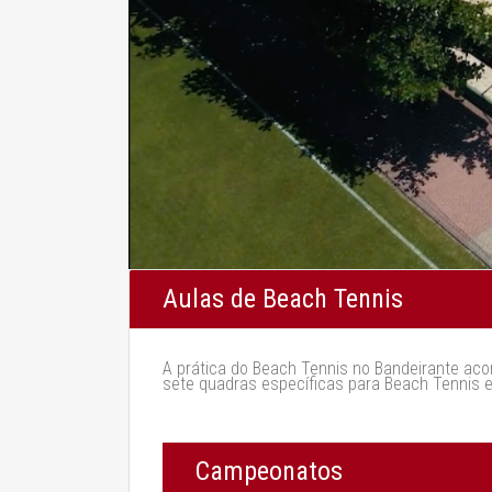
Aulas de Beach Tennis
A prática do Beach Tennis no Bandeirante ac
sete quadras específicas para Beach Tennis e 
Campeonatos