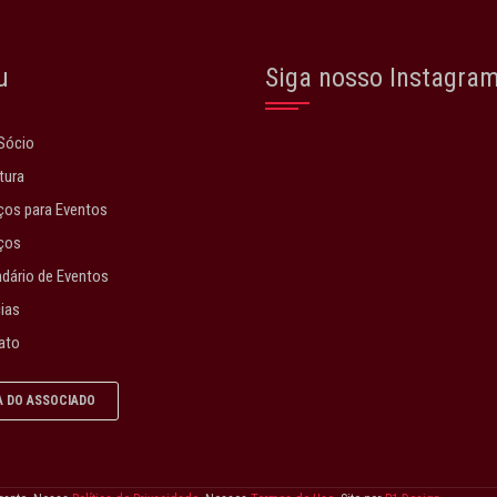
u
Siga nosso Instagra
Sócio
tura
os para Eventos
ços
dário de Eventos
ias
ato
A DO ASSOCIADO