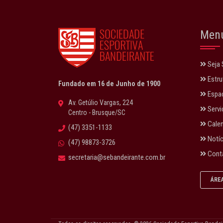
Men
Seja 
Estru
Fundado em 16 de Junho de 1900
Espaç
Av. Getúlio Vargas, 224
Servi
Centro - Brusque/SC
Calen
(47) 3351-1133
Notíc
(47) 98873-3726
Cont
secretaria@sebandeirante.com.br
ÁRE